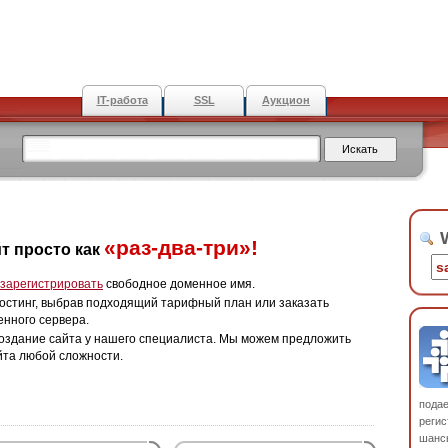
IT-работа
SSL
Аукцион
W
«раз-два-три»!
т просто как
зарегистрировать
свободное доменное имя.
остинг, выбрав подходящий тарифный план или заказать
енного сервера.
оздание сайта у нашего специалиста. Мы можем предложить
йта любой сложности.
пода
регис
шанс