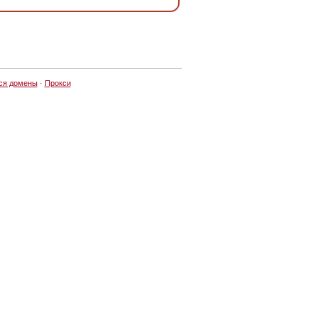
ся домены
·
Прокси