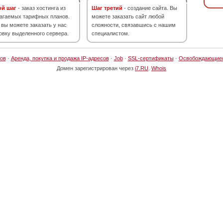
ой шаг
- заказ хостинга из
Шаг третий
- создание сайта. Вы
агаемых тарифных планов.
можете заказать сайт любой
 вы можете заказать у нас
сложности, связавшись с нашим
овку выделенного сервера.
специалистом.
ов
·
Аренда, покупка и продажа IP-адресов
·
Job
·
SSL-сертификаты
·
Освобождающие
Домен зарегистрирован через
i7.RU
.
Whois